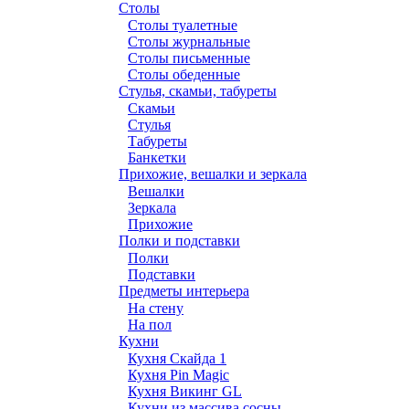
Столы
Столы туалетные
Столы журнальные
Столы письменные
Столы обеденные
Стулья, скамьи, табуреты
Скамьи
Стулья
Табуреты
Банкетки
Прихожие, вешалки и зеркала
Вешалки
Зеркала
Прихожие
Полки и подставки
Полки
Подставки
Предметы интерьера
На стенy
На пол
Кухни
Кухня Скайда 1
Кухня Pin Magic
Кухня Викинг GL
Кухни из массива сосны