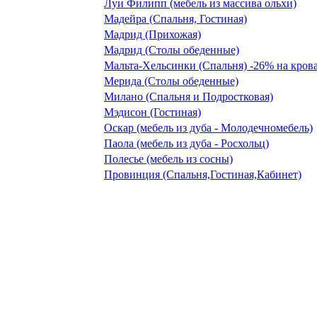
Луи Филипп (мебель из массива ольхи)
Мадейра (Спальня, Гостиная)
Мадрид (Прихожая)
Мадрид (Столы обеденные)
Мальта-Хельсинки (Спальня) -26% на кров
Мерида (Столы обеденные)
Милано (Спальня и Подростковая)
Мэдисон (Гостиная)
Оскар (мебель из дуба - Молодечномебель)
Паола (мебель из дуба - Росхольц)
Полесье (мебель из сосны)
Провинция (Спальня,Гостиная,Кабинет)
Рауна (Гостиная) -18%
Рауна (Кабинет) -26% на столы
Рауна (Прихожая) -18%
Рауна (Спальня) -18% (на кровати -26%)
Сиело (Спальня подростковая) -30%
Сосна под лаком BY (Комоды) -20%
София (Спальня)
Скайда (шкафы, комоды)
Скайда-1 (Кухня из сосны)