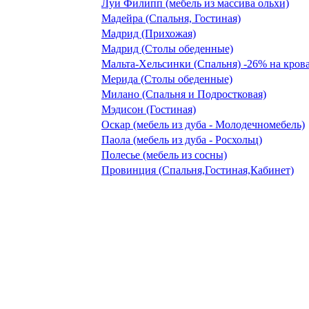
Луи Филипп (мебель из массива ольхи)
Мадейра (Спальня, Гостиная)
Мадрид (Прихожая)
Мадрид (Столы обеденные)
Мальта-Хельсинки (Спальня) -26% на кров
Мерида (Столы обеденные)
Милано (Спальня и Подростковая)
Мэдисон (Гостиная)
Оскар (мебель из дуба - Молодечномебель)
Паола (мебель из дуба - Росхольц)
Полесье (мебель из сосны)
Провинция (Спальня,Гостиная,Кабинет)
Рауна (Гостиная) -18%
Рауна (Кабинет) -26% на столы
Рауна (Прихожая) -18%
Рауна (Спальня) -18% (на кровати -26%)
Сиело (Спальня подростковая) -30%
Сосна под лаком BY (Комоды) -20%
София (Спальня)
Скайда (шкафы, комоды)
Скайда-1 (Кухня из сосны)