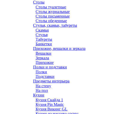
Столы
Столы туалетные
Столы журнальные
Столы письменные
Столы обеденные
Стулья, скамьи, табуреты
Скамьи
Стулья
Табуреты
Банкетки
Прихожие, вешалки и зеркала
Вешалки
Зеркала
Прихожие
Полки и подставки
Полки
Подставки
Предметы интерьера
На стенy
На пол
Кухни
Кухня Скайда 1
Кухня Pin Magic
Кухня Викинг GL
Кухни из массива сосны